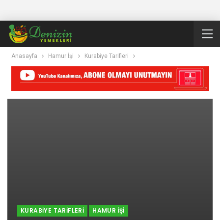
Anasayfa
Hamur İşi
Kurabiye Tarifleri
KURABIYE TARIFLERI
HAMUR İŞI